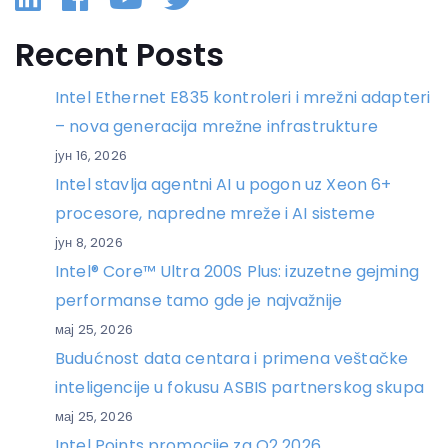
Recent Posts
Intel Ethernet E835 kontroleri i mrežni adapteri
– nova generacija mrežne infrastrukture
јун 16, 2026
Intel stavlja agentni AI u pogon uz Xeon 6+
procesore, napredne mreže i AI sisteme
јун 8, 2026
Intel® Core™ Ultra 200S Plus: izuzetne gejming
performanse tamo gde je najvažnije
мај 25, 2026
Budućnost data centara i primena veštačke
inteligencije u fokusu ASBIS partnerskog skupa
мај 25, 2026
Intel Points promocije za Q2 2026