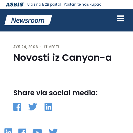
Ulaz na B2B portal
Postanite naš kupac
VESTI | ASBIS SRBIJA
>
IT VESTI
> NOVOSTI IZ CANYON-A
ЈУЛ 24, 2006
IT VESTI
Novosti iz Canyon-a
Share via social media:
Linkedin
Facebook
YouTube
Twitter