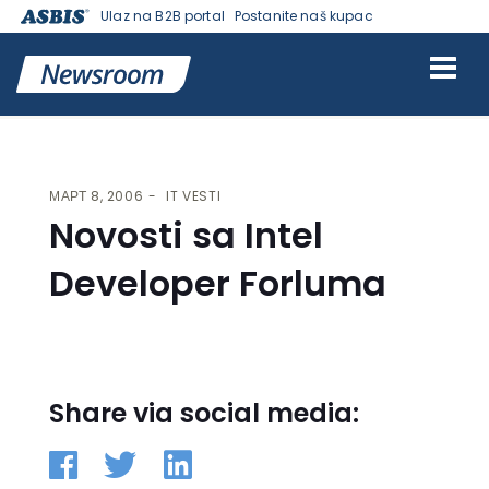
Ulaz na B2B portal
Postanite naš kupac
VESTI | ASBIS SRBIJA
>
IT VESTI
> NOVOSTI SA INTEL DEVELOPER
FORLUMA
МАРТ 8, 2006
IT VESTI
Novosti sa Intel
Developer Forluma
Share via social media: