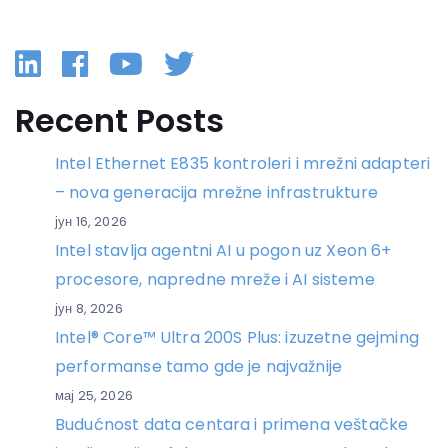
Linkedin
Facebook
YouTube
Twitter
Recent Posts
Intel Ethernet E835 kontroleri i mrežni adapteri
– nova generacija mrežne infrastrukture
јун 16, 2026
Intel stavlja agentni AI u pogon uz Xeon 6+
procesore, napredne mreže i AI sisteme
јун 8, 2026
Intel® Core™ Ultra 200S Plus: izuzetne gejming
performanse tamo gde je najvažnije
мај 25, 2026
Budućnost data centara i primena veštačke