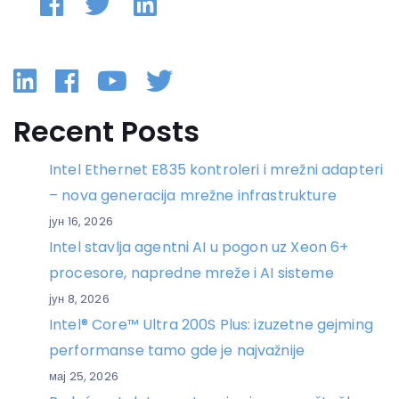
Linkedin
Facebook
YouTube
Twitter
Recent Posts
Intel Ethernet E835 kontroleri i mrežni adapteri
– nova generacija mrežne infrastrukture
јун 16, 2026
Intel stavlja agentni AI u pogon uz Xeon 6+
procesore, napredne mreže i AI sisteme
јун 8, 2026
Intel® Core™ Ultra 200S Plus: izuzetne gejming
performanse tamo gde je najvažnije
мај 25, 2026