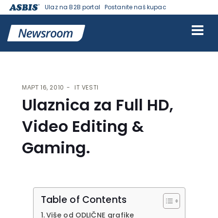
Ulaz na B2B portal
Postanite naš kupac
VESTI | ASBIS SRBIJA
>
IT VESTI
> ULAZNICA ZA FULL HD, VIDEO
EDITING & GAMING.
МАРТ 16, 2010
IT VESTI
Ulaznica za Full HD,
Video Editing &
Gaming.
Table of Contents
Više od ODLIČNE grafike