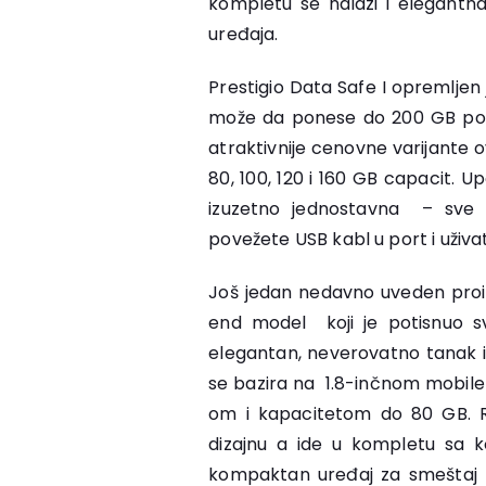
kompletu se nalazi i elegantn
uređaja.
Prestigio Data Safe I opremlje
može da ponese do 200 GB poda
atraktivnije cenovne varijante 
80, 100, 120 i 160 GB capacit. U
izuzetno jednostavna – sve 
povežete USB kabl u port i uživat
Još jedan nedavno uveden pro
end model koji je potisnuo s
elegantan, neverovatno tanak i
se bazira na 1.8-inčnom mobile
om i kapacitetom do 80 GB. R
dizajnu a ide u kompletu sa k
kompaktan uređaj za smeštaj p