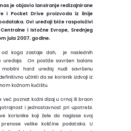
nas je objavio lansiranje redizajnirane
 i Pocket Drive proizvoda iz linije
podataka. Ovi uređaji biće raspoloživi
Centralne i Istočne Evrope, Srednjeg
kom jula 2007. godine.
j od koga zastaje dah, je naslednih
fe uređaja. On postiže savršen balans
j mobilni hard uređaj nudi savršenu
finitivno učiniti da se korisnik izdvoji iz
ivnom kožnom kućištu.
 već poznat kožni dizaj u crnoj ili braon
gotrajnost i jednostavnost pri upotrebi.
ve korisnike koji žele da naglase svoj
prenose velike količine podataka. U