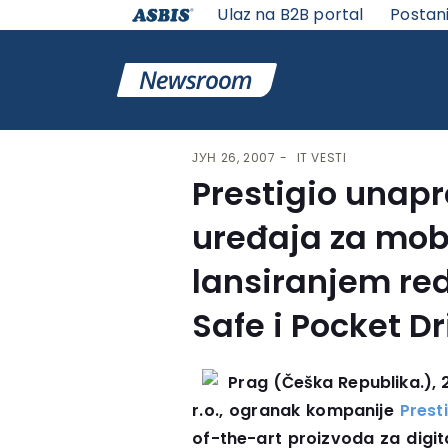
Ulaz na B2B portal
Postan
VESTI | ASBIS SRBIJA
>
IT VESTI
> PRESTIGIO UNAPREĐ
ЈУН 26, 2007
IT VESTI
Prestigio unap
uređaja za mob
lansiranjem red
Safe i Pocket D
Prag (Češka Republika.), 2
r.o., ogranak kompanije
Prest
of-the-art proizvoda za digita