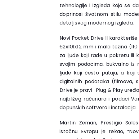
tehnologije i izgleda koja se 
doprinosi životnom stilu moder
detalj svog modernog izgleda.
Novi Pocket Drive II karakteriše
62x101x12 mm i mala težina (110
za ljude koji rade u pokretu ili
svojim podacima, bukvalno iz 
ljude koji često putuju, a koji
digitalnih podataka (filmova,
Drive je pravi Plug & Play uređ
najbližeg računara i podaci Va
dopunskih softvera i instalacija
Martin Zeman, Prestigio Sales
istočnu Evropu je rekao, “Nov