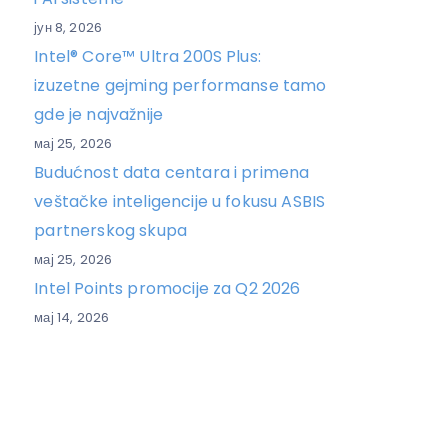
јун 8, 2026
Intel® Core™ Ultra 200S Plus:
izuzetne gejming performanse tamo
gde je najvažnije
мај 25, 2026
Budućnost data centara i primena
veštačke inteligencije u fokusu ASBIS
partnerskog skupa
мај 25, 2026
Intel Points promocije za Q2 2026
мај 14, 2026