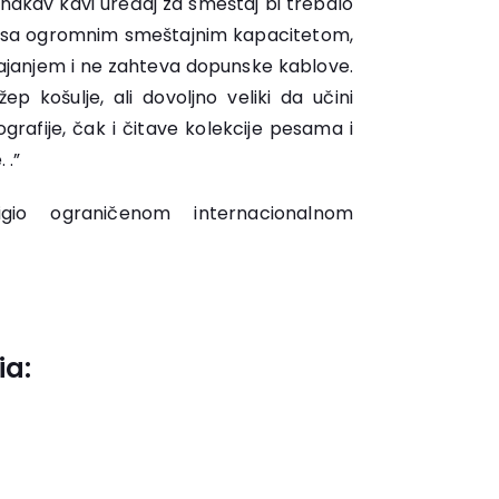
onakav kavi uređaj za smeštaj bi trebalo
ne sa ogromnim smeštajnim kapacitetom,
pajanjem i ne zahteva dopunske kablove.
p košulje, ali dovoljno veliki da učini
rafije, čak i čitave kolekcije pesama i
. .”
igio ograničenom internacionalnom
ia: