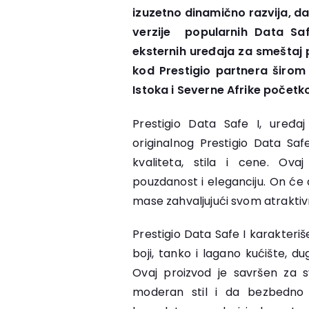
izuzetno dinamično razvija, da
verzije popularnih Data Safe
eksternih uređaja za smeštaj 
kod Prestigio partnera širom 
Istoka i Severne Afrike počet
Prestigio Data Safe I, uređa
originalnog Prestigio Data Sa
kvaliteta, stila i cene. Ova
pouzdanost i eleganciju. On će de
mase zahvaljujući svom atrakt
Prestigio Data Safe I karakteriše
boji, tanko i lagano kućište, du
Ovaj proizvod je savršen za s
moderan stil i da bezbedno 