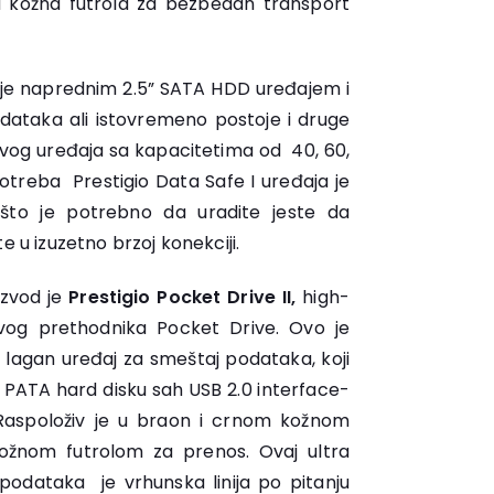
a kožna futrola za bezbedan transport
n je naprednim 2.5” SATA HDD uređajem i
taka ali istovremeno postoje i druge
ovog uređaja sa kapacitetima od 40, 60,
potreba Prestigio Data Safe I uređaja je
što je potrebno da uradite jeste da
e u izuzetno brzoj konekciji.
izvod je
Prestigio Pocket Drive II,
high-
vog prethodnika Pocket Drive. Ovo je
 lagan uređaj za smeštaj podataka, koji
 PATA hard disku sah USB 2.0 interface-
aspoloživ je u braon i crnom kožnom
ožnom futrolom za prenos. Ovaj ultra
odataka je vrhunska linija po pitanju