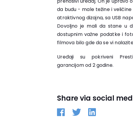
prenosivi uređaj. On je upravo 
da budu - male težine i veliči
atraktivnog dizajna, sa USB na
Dovoljno je mali da stane u dže
dostupnim važne podatke i fotog
filmova bilo gde da se vi nalazite
Uređaji su pokriveni Prest
garancijom od 2 godine.
Share via social med