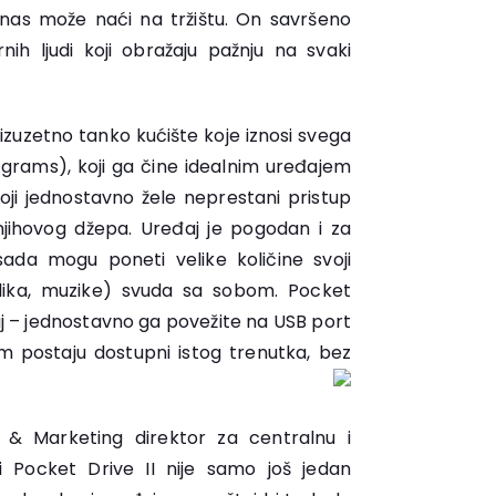
danas može naći na tržištu. On savršeno
nih ljudi koji obražaju pažnju na svaki
 izuzetno tanko kućište koje iznosi svega
 grams), koji ga čine idealnim uređajem
 koji jednostavno žele neprestani pristup
njihovog džepa. Uređaj je pogodan i za
 sada mogu poneti velike količine svoji
 slika, muzike) svuda sa sobom. Pocket
aj – jednostavno ga povežite na USB port
m postaju dostupni istog trenutka, bez
.
 & Marketing direktor za centralnu i
i Pocket Drive II nije samo još jedan