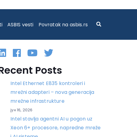
ANIH DATA SAFE I POCKET DRIVE UREĐAJA
ti
ASBIS vesti
Povratak na asbis.rs
Linkedin
Facebook
YouTube
Twitter
Recent Posts
Intel Ethernet E835 kontroleri i
mrežni adapteri – nova generacija
mrežne infrastrukture
јун 16, 2026
Intel stavlja agentni AI u pogon uz
Xeon 6+ procesore, napredne mreže
i AI sisteme