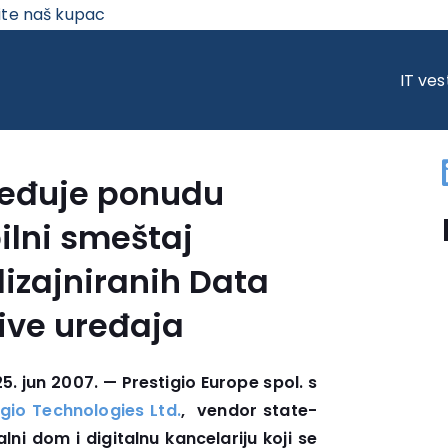
ite naš kupac
UJE PONUDU UREĐAJA ZA MOBILNI SMEŠTAJ LANSIRANJEM REDIZAJNIR
IT ves
ređuje ponudu
ilni smeštaj
izajniranih Data
rive uređaja
5. jun 2007. — Prestigio Europe spol. s
igio Technologies Ltd.
, vendor state-
lni dom i digitalnu kancelariju koji se