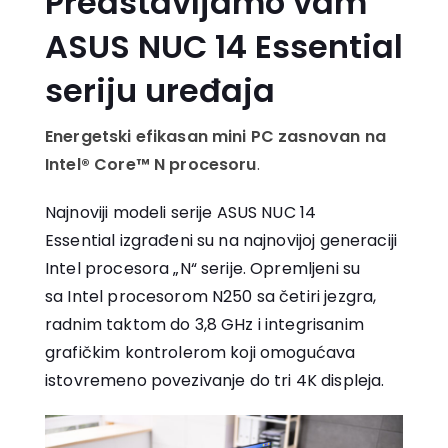
Predstavljamo vam
ASUS NUC 14 Essential
seriju uređaja
Energetski efikasan mini PC zasnovan na
Intel® Core™
N procesoru
.
Najnoviji modeli serije ASUS NUC 14
Essential izgrađeni su na najnovijoj generaciji
Intel procesora „N“ serije. Opremljeni su
sa Intel procesorom N250 sa četiri jezgra,
radnim taktom do 3,8 GHz i integrisanim
grafičkim kontrolerom koji omogućava
istovremeno povezivanje do tri 4K displeja.