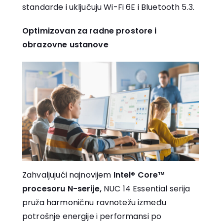
standarde i uključuju Wi-Fi 6E i Bluetooth 5.3.
Optimizovan za radne prostore i
obrazovne ustanove
Zahvaljujući najnovijem
Intel® Core™
procesoru N-serije,
NUC 14 Essential serija
pruža harmoničnu ravnotežu između
potrošnje energije i performansi po