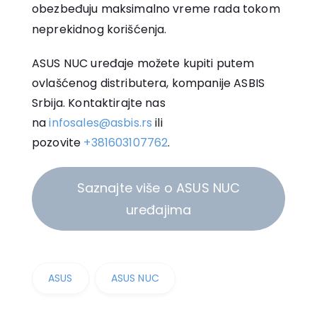
obezbeđuju maksimalno vreme rada tokom
neprekidnog korišćenja.
ASUS NUC uređaje možete kupiti putem
ovlašćenog distributera, kompanije ASBIS
Srbija. Kontaktirajte nas
na
infosales@asbis.rs
ili
pozovite
+381603107762
.
Saznajte više o ASUS NUC
uređajima
ASUS
ASUS NUC