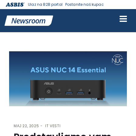
Ulaz na B2B portal
Postanite naš kupac
VESTI | ASBIS SRBIJA
>
IT VESTI
> PREDSTAVLJAMO VAM ASUS NUC
14 ESSENTIAL SERIJU UREĐAJA
МАЈ 22, 2025
IT VESTI