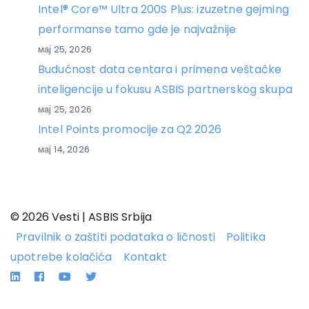
Intel® Core™ Ultra 200S Plus: izuzetne gejming
performanse tamo gde je najvažnije
мај 25, 2026
Budućnost data centara i primena veštačke
inteligencije u fokusu ASBIS partnerskog skupa
мај 25, 2026
Intel Points promocije za Q2 2026
мај 14, 2026
© 2026 Vesti | ASBIS Srbija
Pravilnik o zaštiti podataka o ličnosti
Politika
upotrebe kolačića
Kontakt
Linkedin
Facebook
YouTube
Twitter