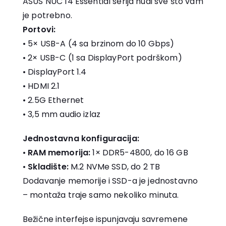
ASUS NUC 14 Essential serija nudi sve što vam
je potrebno.
Portovi:
• 5× USB-A (4 sa brzinom do 10 Gbps)
• 2× USB-C (1 sa DisplayPort podrškom)
• DisplayPort 1.4
• HDMI 2.1
• 2.5G Ethernet
• 3,5 mm audio izlaz
Jednostavna konfiguracija:
•
RAM memorija:
1× DDR5-4800, do 16 GB
•
Skladište:
M.2 NVMe SSD, do 2 TB
Dodavanje memorije i SSD-a je jednostavno
– montaža traje samo nekoliko minuta.
Bežične interfejse ispunjavaju savremene