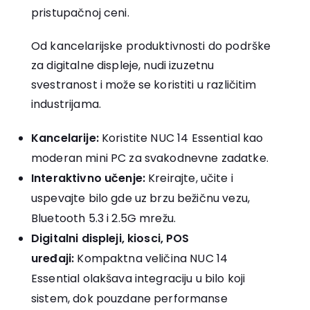
pristupačnoj ceni.
Od kancelarijske produktivnosti do podrške
za digitalne displeje, nudi izuzetnu
svestranost i može se koristiti u različitim
industrijama.
Kancelarije:
Koristite NUC 14 Essential kao
moderan mini PC za svakodnevne zadatke.
Interaktivno učenje:
Kreirajte, učite i
uspevajte bilo gde uz brzu bežičnu vezu,
Bluetooth 5.3 i 2.5G mrežu.
Digitalni displeji, kiosci, POS
uređaji:
Kompaktna veličina NUC 14
Essential olakšava integraciju u bilo koji
sistem, dok pouzdane performanse