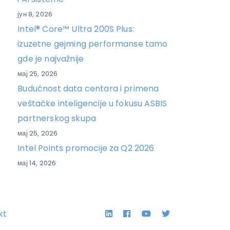
јун 8, 2026
Intel® Core™ Ultra 200S Plus:
izuzetne gejming performanse tamo
gde je najvažnije
мај 25, 2026
Budućnost data centara i primena
veštačke inteligencije u fokusu ASBIS
partnerskog skupa
мај 25, 2026
Intel Points promocije za Q2 2026
мај 14, 2026
Linkedin
Facebook
YouTube
Twitter
kt