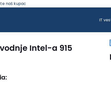
ite naš kupac
DNJE INTEL-A 915
IT ves
vodnje Intel-a 915
ia: