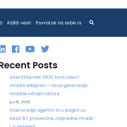
ti
ASBIS vesti
Povratak na asbis.rs
Linkedin
Facebook
YouTube
Twitter
Recent Posts
Intel Ethernet E835 kontroleri i
mrežni adapteri – nova generacija
mrežne infrastrukture
јун 16, 2026
Intel stavlja agentni AI u pogon uz
Xeon 6+ procesore, napredne mreže
i AI sisteme