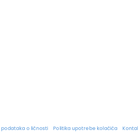
ti podataka o ličnosti
Politika upotrebe kolačića
Konta