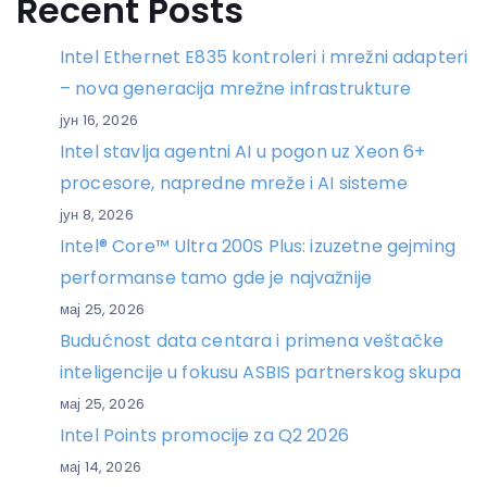
Recent Posts
Intel Ethernet E835 kontroleri i mrežni adapteri
– nova generacija mrežne infrastrukture
јун 16, 2026
Intel stavlja agentni AI u pogon uz Xeon 6+
procesore, napredne mreže i AI sisteme
јун 8, 2026
Intel® Core™ Ultra 200S Plus: izuzetne gejming
performanse tamo gde je najvažnije
мај 25, 2026
Budućnost data centara i primena veštačke
inteligencije u fokusu ASBIS partnerskog skupa
мај 25, 2026
Intel Points promocije za Q2 2026
мај 14, 2026