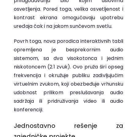
prilagođavanju bilo kojim uslovima
osvetljenja. Pored toga, velika osvetljenost i
kontrast ekrana omogućavaju upotrebu
uređaja čak i na jakom sunčevom svetlu.
Povrh toga, nova porodica interaktivnih tabli
opremljena je besprekornim audio
sistemom, sa dva visokotonca i jednim
niskotoncem (2.1 zvuk). Ovo pruža širi opseg
frekvencija i okružuje publiku zadivljujućim
virtuelnim zvukom, koji obezbeđuje vrhunsku
udobnost prilikom preslušavanja audio
sadržaja ili pridruživanja video ili audio
konferenciji.
Jednostavno rešenje za
zajedničke projekte