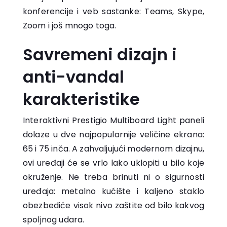
konferencije i veb sastanke: Teams, Skype,
Zoom i još mnogo toga.
Savremeni dizajn i
anti-vandal
karakteristike
Interaktivni Prestigio Multiboard Light paneli
dolaze u dve najpopularnije veličine ekrana:
65 i 75 inča. A zahvaljujući modernom dizajnu,
ovi uređaji će se vrlo lako uklopiti u bilo koje
okruženje. Ne treba brinuti ni o sigurnosti
uređaja: metalno kućište i kaljeno staklo
obezbediće visok nivo zaštite od bilo kakvog
spoljnog udara.