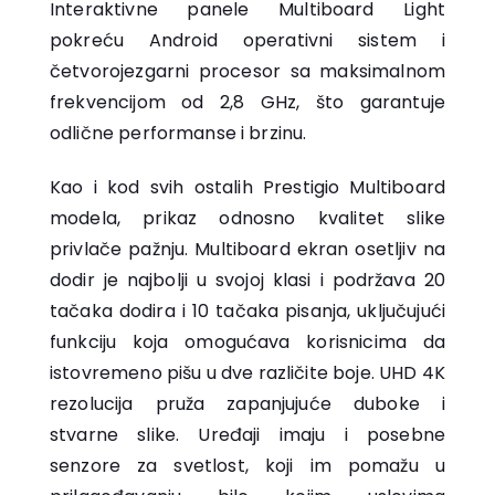
Interaktivne panele Multiboard Light
pokreću Android operativni sistem i
četvorojezgarni procesor sa maksimalnom
frekvencijom od 2,8 GHz, što garantuje
odlične performanse i brzinu.
Kao i kod svih ostalih Prestigio Multiboard
modela, prikaz odnosno kvalitet slike
privlače pažnju. Multiboard ekran osetljiv na
dodir je najbolji u svojoj klasi i podržava 20
tačaka dodira i 10 tačaka pisanja, uključujući
funkciju koja omogućava korisnicima da
istovremeno pišu u dve različite boje. UHD 4K
rezolucija pruža zapanjujuće duboke i
stvarne slike. Uređaji imaju i posebne
senzore za svetlost, koji im pomažu u