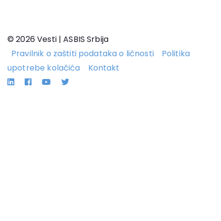
© 2026 Vesti | ASBIS Srbija
Pravilnik o zaštiti podataka o ličnosti
Politika
upotrebe kolačića
Kontakt
Linkedin
Facebook
YouTube
Twitter