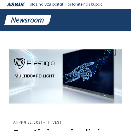
Ulaz na B2B portal
Postanite naš kupac
VESTI | ASBIS SRBIJA
>
IT VESTI
> PRESTIGIO NAJAVLJUJE
MULTIBOARD LIGHT, NOVU PORODICU MULTIBOARD UREĐAJA
АПРИЛ 22, 2021
IT VESTI