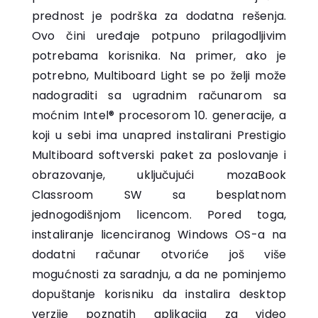
prednost je podrška za dodatna rešenja.
Ovo čini uređaje potpuno prilagodljivim
potrebama korisnika. Na primer, ako je
potrebno, Multiboard Light se po želji može
nadograditi sa ugradnim računarom sa
moćnim Intel® procesorom 10. generacije, a
koji u sebi ima unapred instalirani Prestigio
Multiboard softverski paket za poslovanje i
obrazovanje, uključujući mozaBook
Classroom SW sa besplatnom
jednogodišnjom licencom. Pored toga,
instaliranje licenciranog Windows OS-a na
dodatni računar otvoriće još više
mogućnosti za saradnju, a da ne pominjemo
dopuštanje korisniku da instalira desktop
verzije poznatih aplikacija za video