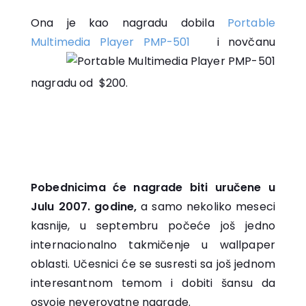
Ona je kao nagradu dobila
Portable
Multimedia Player PMP-501
i novčanu
nagradu od $200.
Pobednicima će nagrade biti uručene u
Julu 2007. godine,
a samo nekoliko meseci
kasnije, u septembru počeće još jedno
internacionalno takmičenje u wallpaper
oblasti. Učesnici će se susresti sa još jednom
interesantnom temom i dobiti šansu da
osvoje neverovatne nagrade.