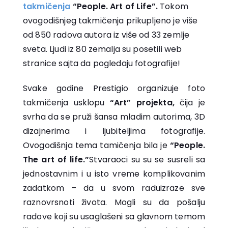
takmičenja
“People. Art of Life”.
Tokom
ovogodišnjeg takmičenja prikupljeno je više
od 850 radova autora iz više od 33 zemlje
sveta. Ljudi iz 80 zemalja su posetili web
stranice sajta da pogledaju fotografije!
Svake godine Prestigio organizuje foto
takmičenja usklopu
“Art” projekta,
čija je
svrha da se pruži šansa mladim autorima, 3D
dizajnerima i ljubiteljima fotografije.
Ovogodišnja tema tamičenja bila je
“People.
The art of life.”
Stvaraoci su su se susreli sa
jednostavnim i u isto vreme komplikovanim
zadatkom – da u svom raduizraze sve
raznovrsnoti života. Mogli su da pošalju
radove koji su usaglašeni sa glavnom temom