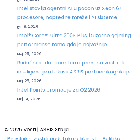
Intel stavlja agentni AI u pogon uz Xeon 6+
procesore, napredne mreže i AI sisteme
јун 8, 2026
Intel® Core™ Ultra 200S Plus: izuzetne gejming
performanse tamo gde je najvažnije
мај 25, 2026
Budućnost data centara i primena veštačke
inteligencije u fokusu ASBIS partnerskog skupa
мај 25, 2026
Intel Points promocije za Q2 2026
мај 14, 2026
© 2026 Vesti | ASBIS Srbija
Pravilnik o zaštiti podataka o ličnosti
Politika