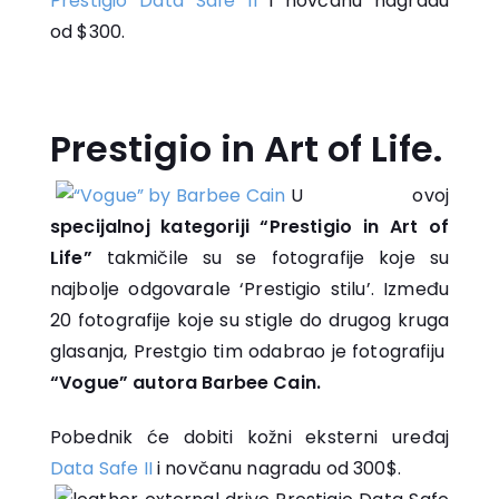
Prestigio Data Safe II
i novčanu nagradu
od $300.
Prestigio in Art of Life.
U ovoj
specijalnoj kategoriji “Prestigio in Art of
Life”
takmičile su se fotografije koje su
najbolje odgovarale ‘Prestigio stilu’. Između
20 fotografije koje su stigle do drugog kruga
glasanja, Prestgio tim odabrao je fotografiju
“Vogue” autora Barbee Cain.
Pobednik će dobiti kožni eksterni uređaj
Data Safe II
i novčanu nagradu od 300$.