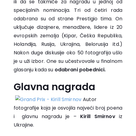
ili da se takmiče za nagradu u jednoj od
specijalnih nominacija. Tri od četiri rada
odabrana su od strane Prestigio tima. On
uključuje dizajnere, menadžere, lidere iz 20
evropskih zemalja (Kipar, Češka Republika,
Holandija, Rusija, Ukrajina, Belorusija itd.)
Nakon duge diskusije oko 50 fotografija ušlo
je u uži izbor. One su učestvovale u finalnom
glasanju kada su
odabrani pobednici.
Glavna nagrada
Autor
fotografije koja je osvojila najveći broj poena
i glavnu nagradu je –
Kirill Smirnov
iz
Ukrajine.