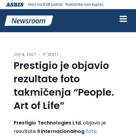
Ulaz na B2B portal
Postanite naš kupac
VESTI | ASBIS SRBIJA
>
IT VESTI
> PRESTIGIO JE OBJAVIO
REZULTATE FOTO TAKMIČENJA “PEOPLE. ART OF LIFE”
ЈУЛ 4, 2007
IT VESTI
Prestigio je objavio
rezultate foto
takmičenja “People.
Art of Life”
Prestigio Technologies Ltd.
objavio je
resultate
II internacionalnog
foto