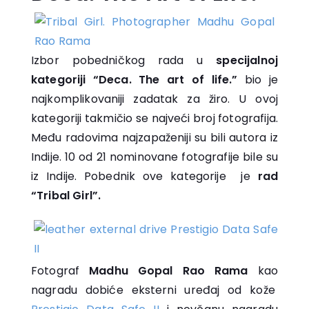
Izbor pobedničkog rada u
specijalnoj
kategoriji “Deca. The art of life.”
bio je
najkomplikovaniji zadatak za žiro. U ovoj
kategoriji takmičio se najveći broj fotografija.
Među radovima najzapaženiji su bili autora iz
Indije. 10 od 21 nominovane fotografije bile su
iz Indije. Pobednik ove kategorije je
rad
“Tribal Girl”.
Fotograf
Madhu Gopal Rao Rama
kao
nagradu dobiće eksterni uređaj od kože