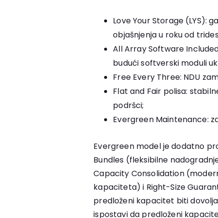
Love Your Storage (LYS): g
objašnjenja u roku od tride
All Array Software Included 
budući softverski moduli uk
Free Every Three: NDU zame
Flat and Fair polisa: stabil
podršci;
Evergreen Maintenance: z
Evergreen model je dodatno pr
Bundles (fleksibilne nadogradnje
Capacity Consolidation (modern
kapaciteta) i Right-Size Guaran
predloženi kapacitet biti dovolj
ispostavi da predloženi kapacite