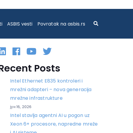
A IGRE
ti
ASBIS vesti
Povratak na asbis.rs
Linkedin
Facebook
YouTube
Twitter
Recent Posts
Intel Ethernet E835 kontroleri i
mrežni adapteri – nova generacija
mrežne infrastrukture
јун 16, 2026
Intel stavlja agentni AI u pogon uz
Xeon 6+ procesore, napredne mreže
i AI sisteme