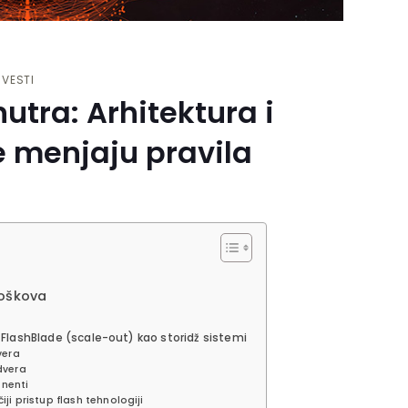
 VESTI
utra: Arhitektura i
e menjaju pravila
roškova
 FlashBlade (scale-out) kao storidž sistemi
vera
dvera
nenti
iji pristup flash tehnologiji