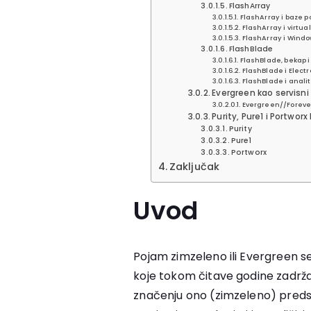
FlashArray
FlashArray i baze 
FlashArray i virtua
FlashArray i Wind
FlashBlade
FlashBlade, bekap 
FlashBlade i Elect
FlashBlade i analit
Evergreen kao servisn
Evergreen//Foreve
Purity, Pure1 i Portwor
Purity
Pure1
Portworx
Zaključak
Uvod
Pojam zimzeleno ili Evergreen s
koje tokom čitave godine zadrža
značenju ono (zimzeleno) predst