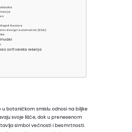
podataka
lizacija
ows
i Rapid Restore
ronic design automation (EDA)
ika
i model
r
x kao softverska rešenja
e u botaničkom smislu odnosi na biljke
vaju svoje lišće, dok u prenesenom
avlja simbol večnosti i besmrtnosti.