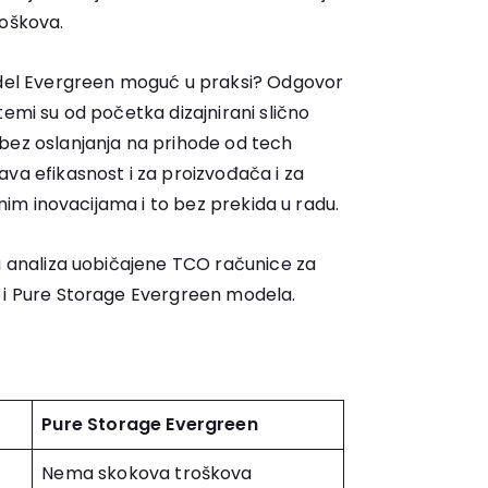
roškova.
model Evergreen moguć u praksi? Odgovor
temi su od početka dizajnirani slično
bez oslanjanja na prihode od tech
va efikasnost i za proizvođača i za
ranim inovacijama i to bez prekida u radu.
a analiza uobičajene
TCO računice za
i Pure Storage Evergreen modela.
Pure Storage Evergreen
Nema skokova troškova