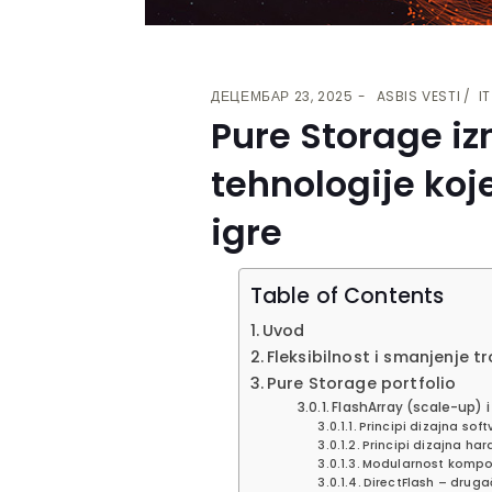
ДЕЦЕМБАР 23, 2025
ASBIS VESTI
IT
Pure Storage izn
tehnologije koj
igre
Table of Contents
Uvod
Fleksibilnost i smanjenje t
Pure Storage portfolio
FlashArray (scale-up) i
Principi dizajna soft
Principi dizajna har
Modularnost kompo
DirectFlash – drugač