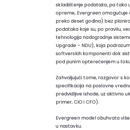
skladištenje podataka, pa tak
opreme, Evergreen omogućuje d
preko deset godina) bez planiran
podataka koje su, po pravilu, ve
tehnologija nadogradnje sistem
Upgrade – NDU), koja podrazum
softverskih komponenti dok sist
pod punim opterećenjem u tok
Zahvaljujući tome, razgovor s k
specifikacija na poslovne vredno
predvidljive ishode, uz aktivno
primer, CIO i CFO).
Evergreen model obuhvata više p
u nastavku.