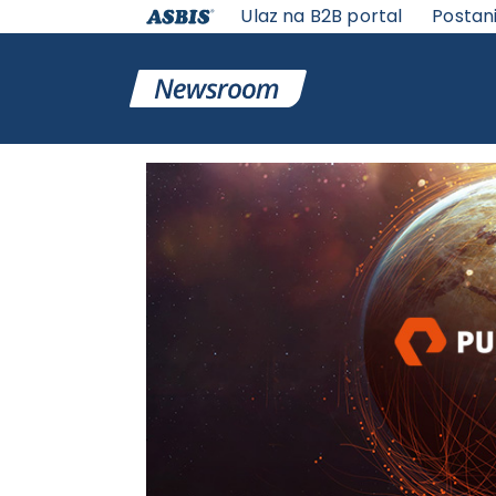
Ulaz na B2B portal
Postan
VESTI | ASBIS SRBIJA
>
ASBIS VESTI
-
IT VESTI
> PURE 