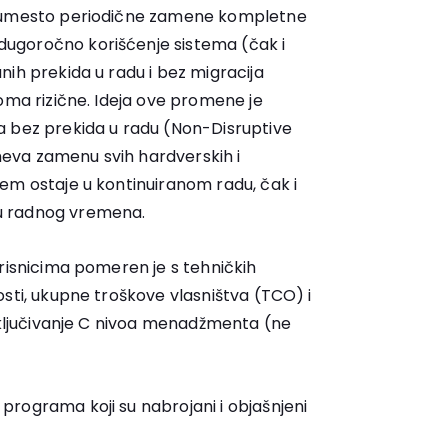
o umesto periodične zamene kompletne
ugoročno korišćenje sistema (čak i
ih prekida u radu i bez migracija
oma rizične. Ideja ove promene je
a bez prekida u radu (Non-Disruptive
eva zamenu svih hardverskih i
em ostaje u kontinuiranom radu, čak i
u radnog vremena.
orisnicima pomeren je s tehničkih
sti, ukupne troškove vlasništva (TCO) i
 uključivanje C nivoa menadžmenta (ne
rograma koji su nabrojani i objašnjeni