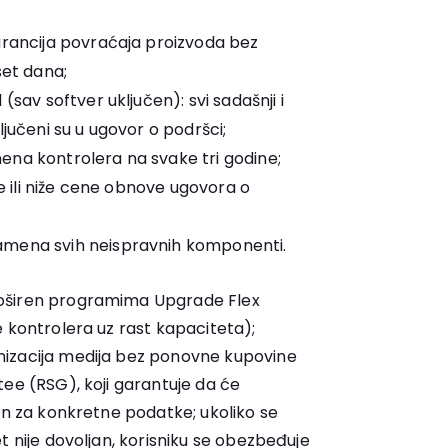
arancija povraćaja proizvoda bez
set dana;
(sav softver uključen): svi sadašnji i
ljučeni su u ugovor o podršci;
na kontrolera na svake tri godine;
ne ili niže cene obnove ugovora o
amena svih neispravnih komponenti.
oširen programima Upgrade Flex
 kontrolera uz rast kapaciteta);
izacija medija bez ponovne kupovine
tee (RSG), koji garantuje da će
an za konkretne podatke; ukoliko se
t nije dovoljan, korisniku se obezbeđuje