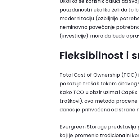
Ukoliko se korisnik odluči da sv
pouzdanosti i ukoliko želi da to 
modernizaciju (ozbiljnije potre
neminovno povećanje potrebnog
(investicije) mora da bude opra
Fleksibilnost i
Total Cost of Ownership (TCO) il
pokazuje trošak tokom čitavog ve
Kako TCO u obzir uzima i CapEx (
troškovi), ova metoda procene 
danas je prihvaćena od strane m
Evergreen Storage predstavlja 
koji je promenio tradicionalni 