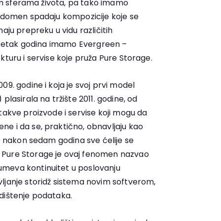
itim sferama života, pa tako imamo
i domen spadaju kompozicije koje se
aju prepreku u vidu različitih
 desetak godina imamo Evergreen –
kturu i servise koje pruža Pure Storage.
09. godine i koja je svoj prvi model
plasirala na tržište 2011. godine, od
takve proizvode i servise koji mogu da
e i da se, praktično, obnavljaju kao
ke nakon sedam godina sve ćelije se
 Pure Storage je ovaj fenomen nazvao
meva kontinuitet u poslovanju
ljanje storidž sistema novim softverom,
dištenje podataka.