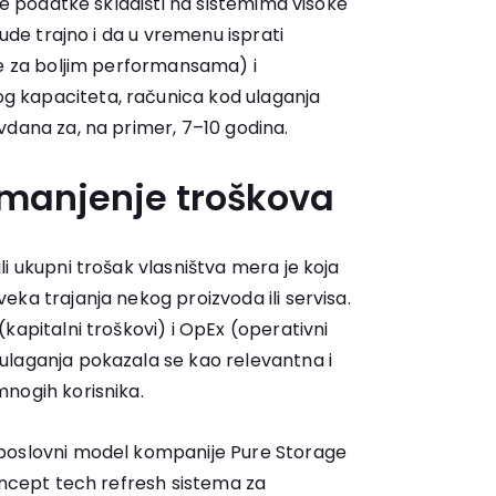
oje podatke skladišti na sistemima visoke
bude trajno i da u vremenu isprati
be za boljim performansama) i
 kapaciteta, računica kod ulaganja
vdana za, na primer, 7–10 godina.
 smanjenje troškova
i ukupni trošak vlasništva mera je koja
ka trajanja nekog proizvoda ili servisa.
kapitalni troškovi) i OpEx (operativni
ulaganja pokazala se kao relevantna i
nogih korisnika.
poslovni model kompanije Pure Storage
koncept tech refresh sistema za