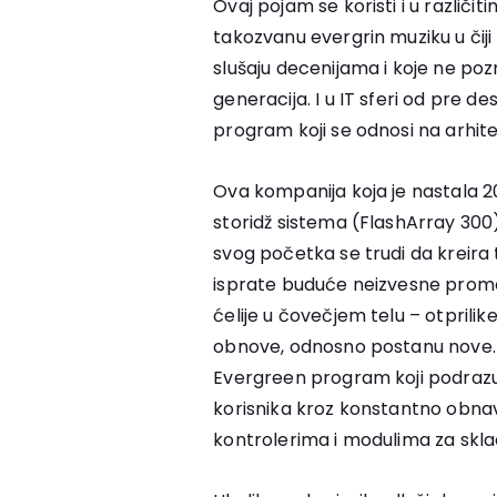
Ovaj pojam se koristi i u različ
takozvanu evergrin muziku u čij
slušaju decenijama i koje ne pozn
generacija. I u IT sferi od pre
program koji se odnosi na arhite
Ova kompanija koja je nastala 20
storidž sistema (FlashArray 300) 
svog početka se trudi da kreira 
isprate buduće neizvesne promen
ćelije u čovečjem telu – otprili
obnove, odnosno postanu nove.
Evergreen program koji podrazu
korisnika kroz konstantno obnav
kontrolerima i modulima za skla