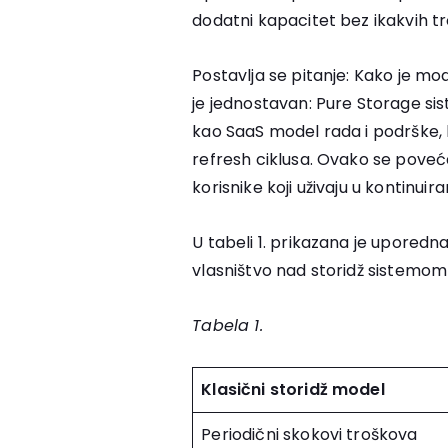
dodatni kapacitet bez ikakvih t
Postavlja se pitanje: Kako je 
je jednostavan: Pure Storage sis
kao SaaS model rada i podrške, 
refresh ciklusa. Ovako se poveća
korisnike koji uživaju u kontinui
U tabeli 1. prikazana je uporedn
vlasništvo nad storidž sistemom
Tabela 1.
Klasični storidž model
Periodični skokovi troškova