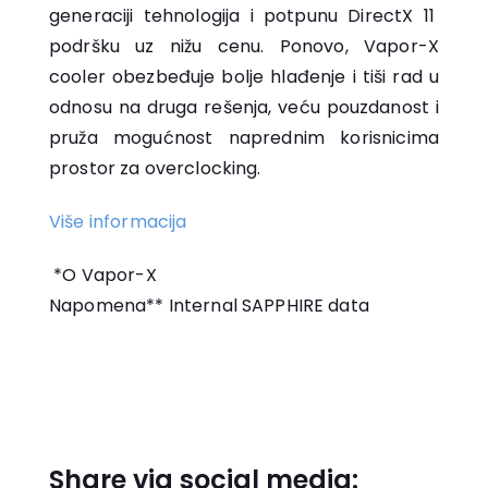
generaciji tehnologija i potpunu DirectX 11
podršku uz nižu cenu. Ponovo, Vapor-X
cooler obezbeđuje bolje hlađenje i tiši rad u
odnosu na druga rešenja, veću pouzdanost i
pruža mogućnost naprednim korisnicima
prostor za overclocking.
Više informacija
*O Vapor-X
Napomena** Internal SAPPHIRE data
Share via social media: