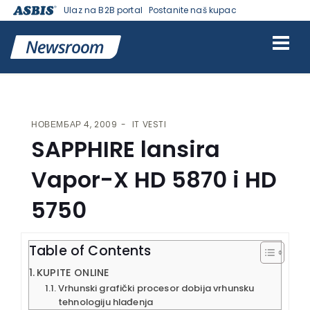
Ulaz na B2B portal
Postanite naš kupac
VESTI | ASBIS SRBIJA
>
IT VESTI
> SAPPHIRE LANSIRA VAPOR-X HD
5870 I HD 5750
НОВЕМБАР 4, 2009
IT VESTI
SAPPHIRE lansira
Vapor-X HD 5870 i HD
5750
Table of Contents
KUPITE ONLINE
Vrhunski grafički procesor dobija vrhunsku
tehnologiju hlađenja