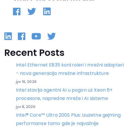
Linkedin
Facebook
YouTube
Twitter
Recent Posts
Intel Ethernet E835 kontroleri i mrežni adapteri
– nova generacija mrežne infrastrukture
јун 16, 2026
Intel stavlja agentni AI u pogon uz Xeon 6+
procesore, napredne mreže i AI sisteme
јун 8, 2026
Intel® Core™ Ultra 200S Plus: izuzetne gejming
performanse tamo gde je najvažnije