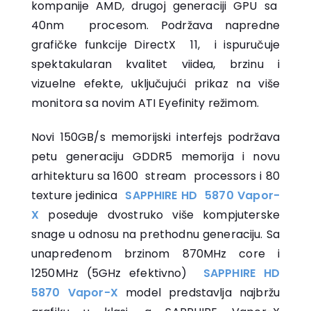
kompanije AMD, drugoj generaciji GPU sa
40nm procesom. Podržava napredne
grafičke funkcije DirectX 11, i ispuručuje
spektakularan kvalitet viidea, brzinu i
vizuelne efekte, uključujući prikaz na više
monitora sa novim ATI Eyefinity režimom.
Novi 150GB/s memorijski interfejs podržava
petu generaciju GDDR5 memorija i novu
arhitekturu sa 1600 stream processors i 80
texture jedinica
SAPPHIRE HD 5870 Vapor-
X
poseduje dvostruko više kompjuterske
snage u odnosu na prethodnu generaciju. Sa
unapređenom brzinom 870MHz core i
1250MHz (5GHz efektivno)
SAPPHIRE HD
5870 Vapor-X
model predstavlja najbržu