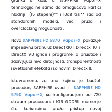
grafiku u klasi, a SAPPHIRE Vapor-X
tehnologija ne samo da omogućava kartici
hladniji (15 stepeni)** i 10dB tiiši** rad od
standardnih modela, već pruža i
overclocking mogućnosti .
Nova
SAPPHIRE HD 5870 Vapor-X
pokazuje
impresivnu brzinu uz DirectX10.1, DirectX 10 i
DirectX 9.0 igrice i programe, a priuštiće i
zadivljujući nivo detaljnosti, transparentnosti
i svetlosnih efekata i sa novim DirectX 11.
Istovremeno, za one kojima je budžet
presudan, SAPPHIRE uvodi i
SAPPHIRE HD
5750 Vapor-X
, sa konfiguracijom od 720
stream processors i 1GB GDDR5 memorije
što korisnicima pruža pristup novoj