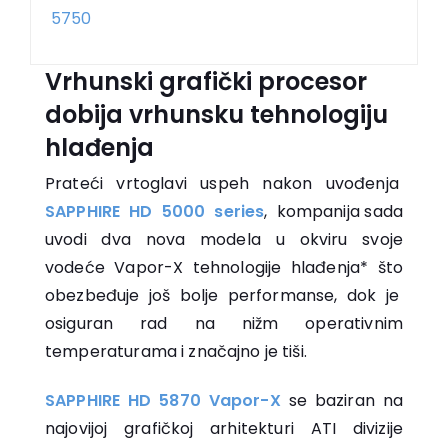
Vrhunski grafički procesor
dobija vrhunsku tehnologiju
hlađenja
Prateći vrtoglavi uspeh nakon uvođenja
SAPPHIRE HD 5000 series
, kompanija sada
uvodi dva nova modela u okviru svoje
vodeće Vapor-X tehnologije hlađenja* što
obezbeđuje još bolje performanse, dok je
osiguran rad na nižm operativnim
temperaturama i značajno je tiši.
SAPPHIRE HD 5870 Vapor-X
se baziran na
najovijoj grafičkoj arhitekturi ATI divizije