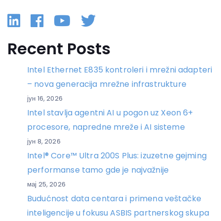
Linkedin
Facebook
YouTube
Twitter
Recent Posts
Intel Ethernet E835 kontroleri i mrežni adapteri
– nova generacija mrežne infrastrukture
јун 16, 2026
Intel stavlja agentni AI u pogon uz Xeon 6+
procesore, napredne mreže i AI sisteme
јун 8, 2026
Intel® Core™ Ultra 200S Plus: izuzetne gejming
performanse tamo gde je najvažnije
мај 25, 2026
Budućnost data centara i primena veštačke
inteligencije u fokusu ASBIS partnerskog skupa