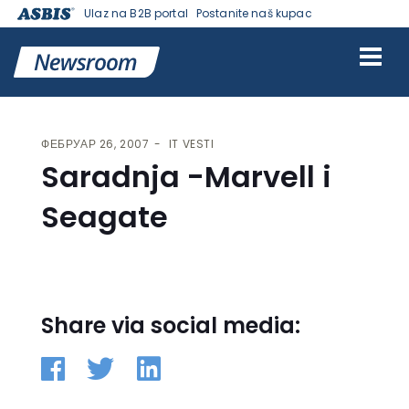
Ulaz na B2B portal
Postanite naš kupac
VESTI | ASBIS SRBIJA
>
IT VESTI
> SARADNJA -MARVELL I SEAGATE
ФЕБРУАР 26, 2007
IT VESTI
Saradnja -Marvell i
Seagate
Share via social media: