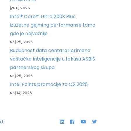
јун 8, 2026
Intel® Core™ Ultra 200S Plus:
izuzetne gejming performanse tamo
gde je najvažnije
мај 25, 2026
Budućnost data centara i primena
veštačke inteligencije u fokusu ASBIS
partnerskog skupa
мај 25, 2026
Intel Points promocije za Q2 2026
мај 14, 2026
Linkedin
Facebook
YouTube
Twitter
kt