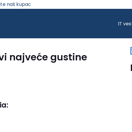
ite naš kupac
NAJVEĆE GUSTINE ZAPISA
IT ves
i najveće gustine
ia: