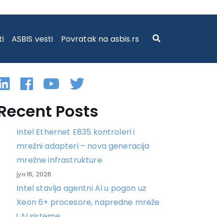
ti
ASBIS vesti
Povratak na asbis.rs
Linkedin
Facebook
YouTube
Twitter
Recent Posts
Intel Ethernet E835 kontroleri i
mrežni adapteri – nova generacija
mrežne infrastrukture
јун 16, 2026
Intel stavlja agentni AI u pogon uz
Xeon 6+ procesore, napredne mreže
i AI sisteme