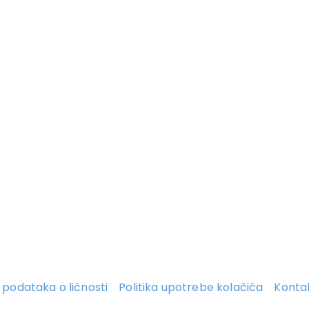
ti podataka o ličnosti
Politika upotrebe kolačića
Konta