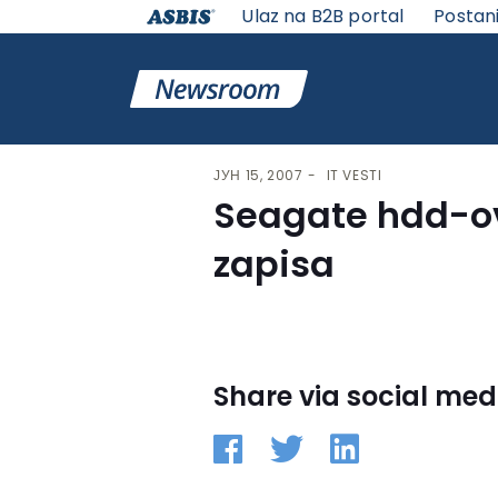
Ulaz na B2B portal
Postan
VESTI | ASBIS SRBIJA
>
IT VESTI
> SEAGATE HDD-OVI 
ЈУН 15, 2007
IT VESTI
Seagate hdd-ov
zapisa
Share via social med