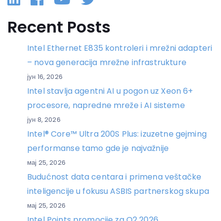
Recent Posts
Intel Ethernet E835 kontroleri i mrežni adapteri
– nova generacija mrežne infrastrukture
јун 16, 2026
Intel stavlja agentni AI u pogon uz Xeon 6+
procesore, napredne mreže i AI sisteme
јун 8, 2026
Intel® Core™ Ultra 200S Plus: izuzetne gejming
performanse tamo gde je najvažnije
мај 25, 2026
Budućnost data centara i primena veštačke
inteligencije u fokusu ASBIS partnerskog skupa
мај 25, 2026
Intel Points promocije za Q2 2026