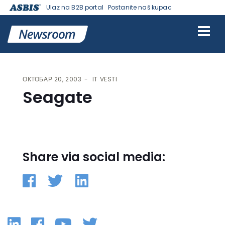
Ulaz na B2B portal
Postanite naš kupac
VESTI | ASBIS SRBIJA
>
IT VESTI
> SEAGATE
ОКТОБАР 20, 2003
IT VESTI
Seagate
Share via social media:
Linkedin
Facebook
YouTube
Twitter