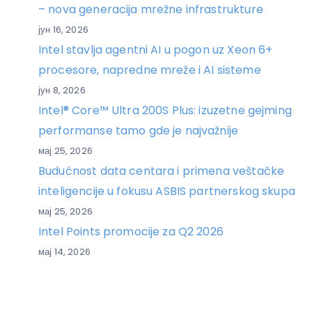
– nova generacija mrežne infrastrukture
јун 16, 2026
Intel stavlja agentni AI u pogon uz Xeon 6+
procesore, napredne mreže i AI sisteme
јун 8, 2026
Intel® Core™ Ultra 200S Plus: izuzetne gejming
performanse tamo gde je najvažnije
мај 25, 2026
Budućnost data centara i primena veštačke
inteligencije u fokusu ASBIS partnerskog skupa
мај 25, 2026
Intel Points promocije za Q2 2026
мај 14, 2026