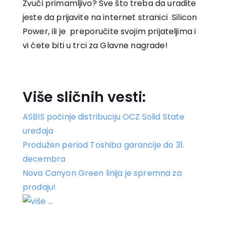
Zvuči primamljivo? Sve što treba da uradite
jeste da prijavite na internet stranici Silicon
Power, ili je preporučite svojim prijateljima i
vi ćete biti u trci za Glavne nagrade!
Više sličnih vesti:
ASBIS počinje distribuciju OCZ Solid State
uređaja
Produžen period Toshiba garancije do 31.
decembra
Nova Canyon Green linija je spremna za
prodaju!