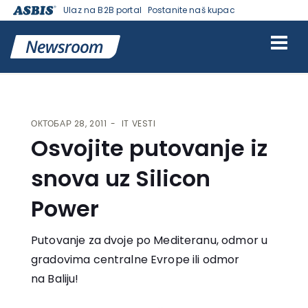
Ulaz na B2B portal
Postanite naš kupac
VESTI | ASBIS SRBIJA
>
IT VESTI
> OSVOJITE PUTOVANJE IZ SNOVA
UZ SILICON POWER
ОКТОБАР 28, 2011
IT VESTI
Osvojite putovanje iz
snova uz Silicon
Power
Putovanje za dvoje po Mediteranu, odmor u
gradovima centralne Evrope ili odmor
na Baliju!