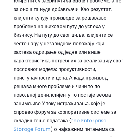
Клијенти су забринути
за своје
проблеме, а не
за оно шта нуде добављачи. Као резултат,
клијенти купују производе за решавање
проблема на њиховом путу до успеха у
бизнису. На путу до свог циља, клијенти се
често нађу у незавидном положају који
захтева одрицање од једне или више
карактеристика, потребних за реализацију свог
пословног модела: продуктивности,
приступачности и цена. А када производ
решава многе проблеме и чини то по
повољној цени, клијенту то постаје веома
занимљиво.У току истраживања, које је
спровео форум за корпоративне системе за
складиштење података (
the Enterprise
Storage Forum
) о најважним питањима са