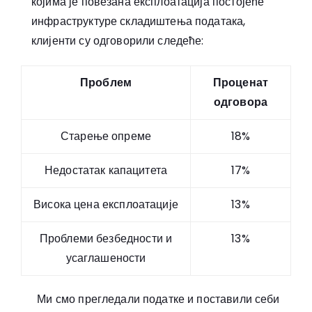
којима је повезана експлоатација постојеће
инфраструктуре складиштења података,
клијенти су одговорили следеће:
Проблем
Проценат
одговора
Старење опреме
18%
Недостатак капацитета
17%
Висока цена експлоатације
13%
Проблеми безбедности и
13%
усаглашености
Ми смо прегледали податке и поставили себи