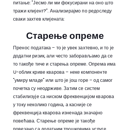
питање: "Јесмо ли ми фокусирани на оно што
тражи клијент?". Анализирајмо по редоследу
сваки захтев клијената:
Старење опреме
Пренос података – то је увек захтевно, и то је
додатни ризик, али често заборављамо да се
то такође тиче и старења опреме. Опрема има
U-облик криве кварова – неке компоненте
"умиру младе" или што је још горе – од самог
почетка су неодрживе. Затим се систем
стабилизује са ниском фреквенцијом кварова
у току неколико година, а касније се
фреквенција кварова изненада значајно
повећава. Старење опреме је такође
повезано са додатним трошковима услуге