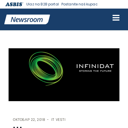
Ulaz na B2B portal
Postanite naš kupac
VESTI | ASBIS SRBIJA
>
IT VESTI
> ШТА ЗАИСТА ЖЕЛЕ
СТРУЧЊАЦИ ЗА СКЛАДИШТЕЊЕ ПОДАТАКА?
ОКТОБАР 22, 2018
IT VESTI