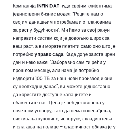
Компанија
INFINIDAT
нуди својим клијентима
јединствени бизнис модел: "Реците нам о
својим данашњим потребама и о плановима
за раст у будућности". Ми ћемо за свој рачун
направити систем који је довољно широк за
ваш раст, а ви морате платити само оно што је
потребно
управо сада
. Када дође заиста црни
дан и неко каже: "Заборавио сам ти рећи у
прошлом месецу, али нама је потребно
издвојити 100 ТБ за наш нови производ и они
су неопходни данас", ви можете једноставно
да користите доступне капацитете и
обавестите нас. Цена је већ договорена у
почетном уговору, тако да нема изненађења,
очекивања куповине, испоруке, складиштења
и слагања на полице – еластичност облака је у