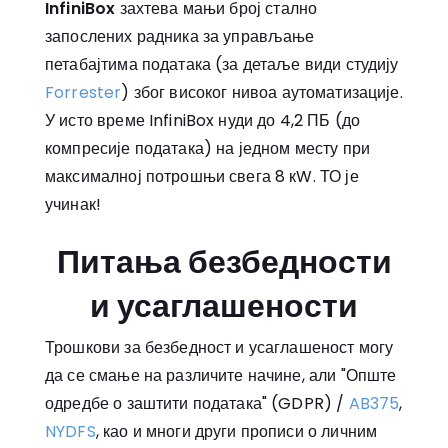
InfiniBox
захтева мањи број стално
запослених радника за управљање
петабајтима података (за детаље види студију
Forrester
) због високог нивоа аутоматизације.
У исто време InfiniBox нуди до 4,2 ПБ (до
компресије података) на једном месту при
максималној потрошњи свега 8 кW. ТО је
учинак!
Питања безбедности
и усаглашености
Трошкови за безбедност и усаглашеност могу
да се смање на различите начине, али "Опште
одредбе о заштити података" (GDPR) /
AB375
,
NYDFS
, као и многи други прописи о личним