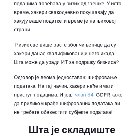
подацима повећавају ризик од грешке. У исто
време, хакери свакодневно покушавају да
хакују ваше податке, и време је на њиховој
страни.
Ризик све више расте због чињенице да су
хакери данас квалификованији него икада.
Шта може да уради ИТ за подршку бизниса?
Одговор је веома једноставан: шифровање
података. На тај начин, хакери неће имати
приступ подацима. И још:
члан 34.
GDPR каже
да приликом крађе шифрованих података ви
не требате обавестити субјекте података!
Шта је складиште