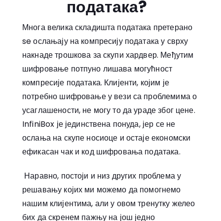
података?
Многа велика складишта података претерано
se ослањају на компресију података у сврху
накнаде трошкова за скупи хардвер. Међутим
шифровање потпуно лишава могућност
компресије података. Клијенти, којим је
потребно шифровање у вези са проблемима о
усаглашености, не могу то да ураде због цене.
InfiniBox је јединствена понуда, јер се не
ослања на скупе носиоце и остаје економски
ефикасан чак и код шифровања података.
Наравно, постоји и низ других проблема у
решавању којих ми можемо да помогнемо
нашим клијентима, али у овом тренутку желео
бих да скренем пажњу на још једно