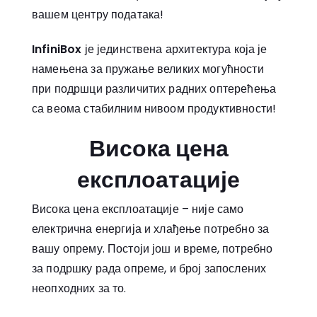
вашем центру података!
InfiniBox
је јединствена архитектура која је
намењена за пружање великих могућности
при подршци различитих радних оптерећења
са веома стабилним нивоом продуктивности!
Висока цена
експлоатације
Висока цена експлоатације – није само
електрична енергија и хлађење потребно за
вашу опрему. Постоји још и време, потребно
за подршку рада опреме, и број запослених
неопходних за то.