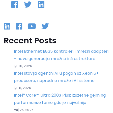
Linkedin
Facebook
YouTube
Twitter
Recent Posts
Intel Ethernet E835 kontroleri i mrežni adapteri
– nova generacija mrežne infrastrukture
јун 16, 2026
Intel stavlja agentni AI u pogon uz Xeon 6+
procesore, napredne mreže i AI sisteme
јун 8, 2026
Intel® Core™ Ultra 200S Plus: izuzetne gejming
performanse tamo gde je najvažnije
мај 25, 2026