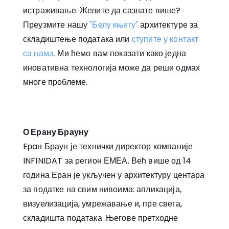
истраживање. Желите да сазнате више?
Преузмите нашу
"Белу књигу"
архитектуре за
складиштење података или
ступите у контакт
са нама.
Ми ћемо вам показати како једна
иновативна технологија може да реши одмах
многе проблеме.
О Ерану Брауну
Eрaн Браун је технички директор компаније
INFINIDAT за регион ЕМЕА. Већ више од 14
година Еран је укључен у архитектуру центара
за податке на свим нивоима: апликација,
визуелизација, умрежавање и, пре свега,
складишта података. Његове претходне