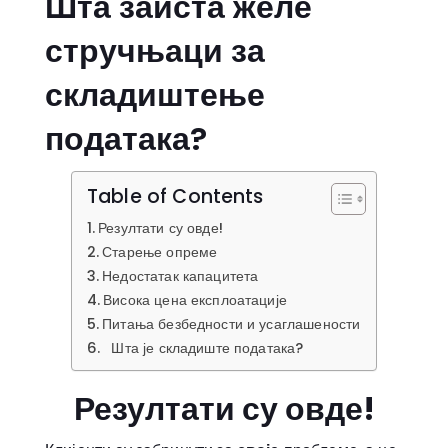
Шта заиста желе
стручњаци за
складиштење
података?
Table of Contents
Резултати су овде!
Старење опреме
Недостатак капацитета
Висока цена експлоатације
Питања безбедности и усаглашености
Шта је складиште података?
Резултати су овде!