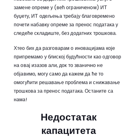
замене опреме у (већ ограниченoм) ИТ
буџету, ИТ одељења требају благовремено
почети набавку опреме за пренос података у
следеће складиште, без додатних трошкова.
Хтео бих да разговарам о иновацијама које
припремамо у блиској будућности као одговор
на овај изазов али, док то званично не
објавимо, могу само да кажем да ће то
омогућити решавање проблема и снижавање
трошкова за пренос података. Останите са
нама!
Недостатак
капацитета