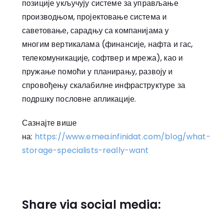
позиције укључују системе за управљање
производњом, пројектовање система и
саветовање, сарадњу са компанијама у
многим вертикалама (финансије, нафта и гас,
телекомуникације, софтвер и мрежа), као и
пружање помоћи у планирању, развоју и
спровођењу скалабилне инфраструктуре за
подршку пословне апликације.
Сазнајте више
на:
https://www.emea.infinidat.com/blog/what-
storage-specialists-really-want
Share via social media: