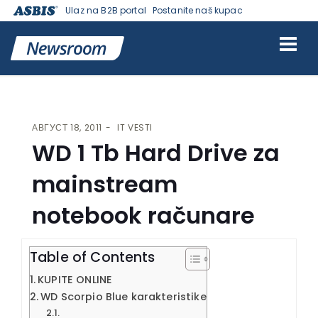
Ulaz na B2B portal
Postanite naš kupac
VESTI | ASBIS SRBIJA
>
IT VESTI
> WD 1 TB HARD DRIVE ZA
MAINSTREAM NOTEBOOK RAČUNARE
АВГУСТ 18, 2011
IT VESTI
WD 1 Tb Hard Drive za
mainstream
notebook računare
Table of Contents
KUPITE ONLINE
WD Scorpio Blue karakteristike