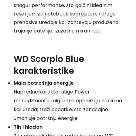
snagu i performanse, što ga čini idealnim
rešenjem za notebook kompjutere i druge
prenosive uređaje koji zahtevaju produženo
trajanje baterije, izuzetno miran rad.
WD Scorpio Blue
karakteristike
Mala potrošnja energije
Napredne karakteristige Power
menadžmenta i algoritmi optimizuju način na
koji uređaj traži podatke, što zanačajno
umanjuje potršnju energije
Tih i hladan
Za notebook disk, tih rad je krucijalan. WD