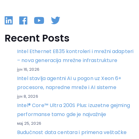
Linkedin
Facebook
YouTube
Twitter
Recent Posts
Intel Ethernet E835 kontroleri i mrežni adapteri
– nova generacija mrežne infrastrukture
јун 16, 2026
Intel stavlja agentni AI u pogon uz Xeon 6+
procesore, napredne mreže i AI sisteme
јун 8, 2026
Intel® Core™ Ultra 200S Plus: izuzetne gejming
performanse tamo gde je najvažnije
мај 25, 2026
Budućnost data centara i primena veštačke