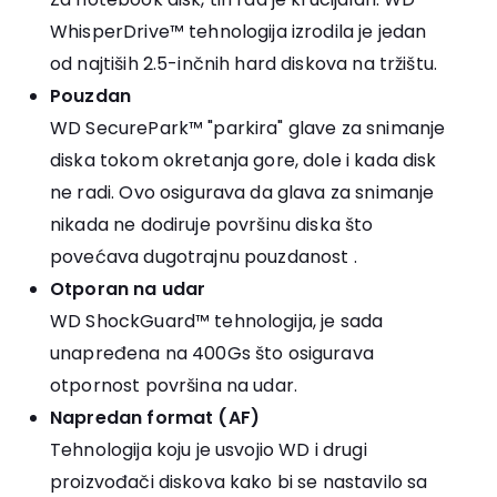
WhisperDrive™ tehnologija izrodila je jedan
od najtiših 2.5-inčnih hard diskova na tržištu.
Pouzdan
WD SecurePark™ "parkira" glave za snimanje
diska tokom okretanja gore, dole i kada disk
ne radi. Ovo osigurava da glava za snimanje
nikada ne dodiruje površinu diska što
povećava dugotrajnu pouzdanost .
Otporan na udar
WD ShockGuard™ tehnologija, je sada
unapređena na 400Gs što osigurava
otpornost površina na udar.
Napredan format (AF)
Tehnologija koju je usvojio WD i drugi
proizvođači diskova kako bi se nastavilo sa