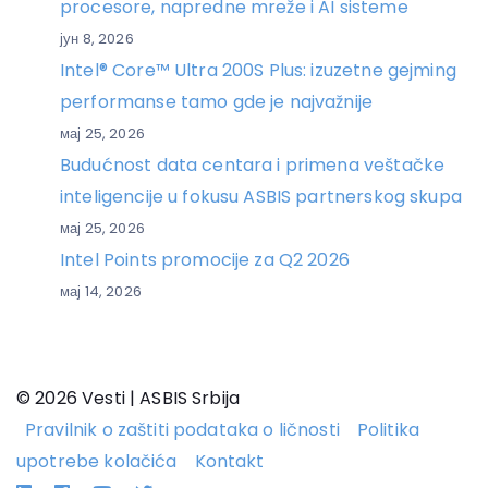
procesore, napredne mreže i AI sisteme
јун 8, 2026
Intel® Core™ Ultra 200S Plus: izuzetne gejming
performanse tamo gde je najvažnije
мај 25, 2026
Budućnost data centara i primena veštačke
inteligencije u fokusu ASBIS partnerskog skupa
мај 25, 2026
Intel Points promocije za Q2 2026
мај 14, 2026
© 2026 Vesti | ASBIS Srbija
Pravilnik o zaštiti podataka o ličnosti
Politika
upotrebe kolačića
Kontakt