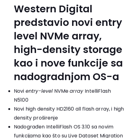
Western Digital
predstavio novi entry
level NVMe array,
high-density storage
kao i nove funkcije sa
nadogradnjom OS-a
Novi
entry-level
NVMe
array
IntelliFlash
N5100
Novi high density HD2160 all flash array, i high
density proširenje
Nadograđen IntelliFlash OS 3.10 sa novim
funkcijama kao što su Live Dataset Migration