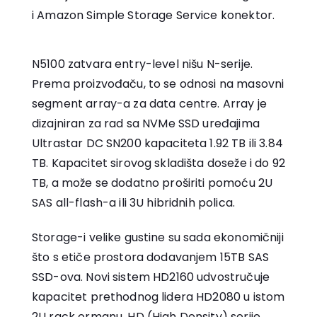
i Amazon Simple Storage Service konektor.
N5100 zatvara entry-level nišu N-serije.
Prema proizvođaču, to se odnosi na masovni
segment array-a za data centre. Array je
dizajniran za rad sa NVMe SSD uređajima
Ultrastar DC SN200 kapaciteta 1.92 TB ili 3.84
TB. Kapacitet sirovog skladišta doseže i do 92
TB, a može se dodatno proširiti pomoću 2U
SAS all-flash-a ili 3U hibridnih polica.
Storage-i velike gustine su sada ekonomičniji
što s etiče prostora dodavanjem 15TB SAS
SSD-ova. Novi sistem HD2160 udvostručuje
kapacitet prethodnog lidera HD2080 u istom
2U rack ormanu. HD (High Density) serije