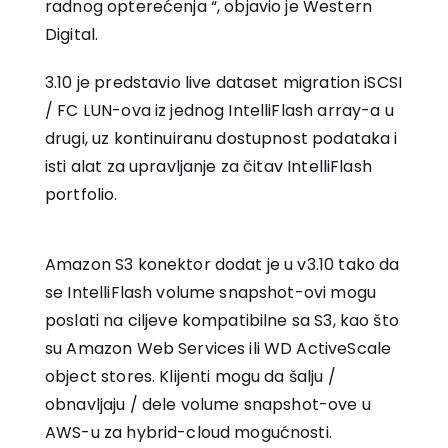
radnog opterećenja “, objavio je Western
Digital.
3.10 je predstavio live dataset migration iSCSI
/ FC LUN-ova iz jednog IntelliFlash array-a u
drugi, uz kontinuiranu dostupnost podataka i
isti alat za upravljanje za čitav IntelliFlash
portfolio.
Amazon S3 konektor dodat je u v3.10 tako da
se IntelliFlash volume snapshot-ovi mogu
poslati na ciljeve kompatibilne sa S3, kao što
su Amazon Web Services ili WD ActiveScale
object stores. Klijenti mogu da šalju /
obnavljaju / dele volume snapshot-ove u
AWS-u za hybrid-cloud mogućnosti.