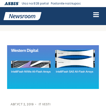
Ulaz na B2B portal
Postanite naš kupac
VESTI | ASBIS SRBIJA
>
IT VESTI
> WESTERN DIGITAL PREDSTAVIO
NOVI ENTRY LEVEL NVME ARRAY, HIGH-DENSITY STORAGE KAO I
NOVE FUNKCIJE SA NADOGRADNJOM OS-A
АВГУСТ 2, 2019
IT VESTI