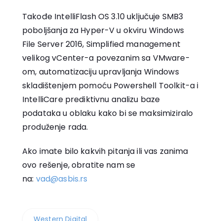
Takođe IntelliFlash OS 3.10 uključuje SMB3
poboljšanja za Hyper-V u okviru Windows
File Server 2016, Simplified management
velikog vCenter-a povezanim sa VMware-
om, automatizaciju upravljanja Windows
skladištenjem pomoću Powershell Toolkit-a i
IntelliCare prediktivnu analizu baze
podataka u oblaku kako bi se maksimiziralo
produženje rada.
Ako imate bilo kakvih pitanja ili vas zanima
ovo rešenje, obratite nam se
na:
vad@asbis.rs
Western Digital