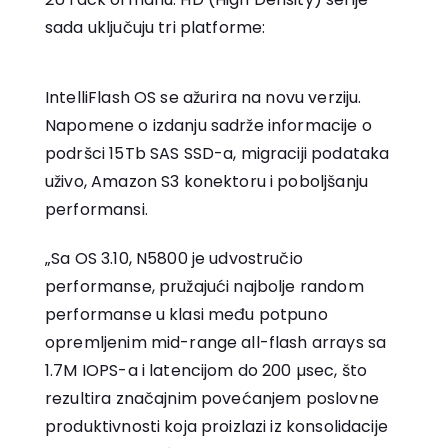
sada uključuju tri platforme:
IntelliFlash OS se ažurira na novu verziju.
Napomene o izdanju sadrže informacije o
podršci 15Tb SAS SSD-a, migraciji podataka
uživo, Amazon S3 konektoru i poboljšanju
performansi.
„Sa OS 3.10, N5800 je udvostručio
performanse, pružajući najbolje random
performanse u klasi među potpuno
opremljenim mid-range all-flash arrays sa
1.7M IOPS-a i latencijom do 200 µsec, što
rezultira značajnim povećanjem poslovne
produktivnosti koja proizlazi iz konsolidacije