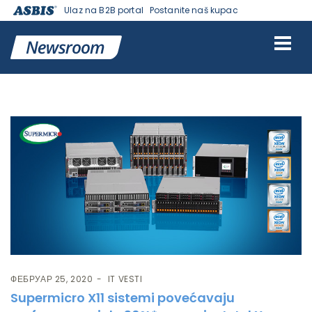
Ulaz na B2B portal
Postanite naš kupac
Ознака:
2ND GEN
ФЕБРУАР 25, 2020
IT VESTI
Supermicro X11 sistemi povećavaju