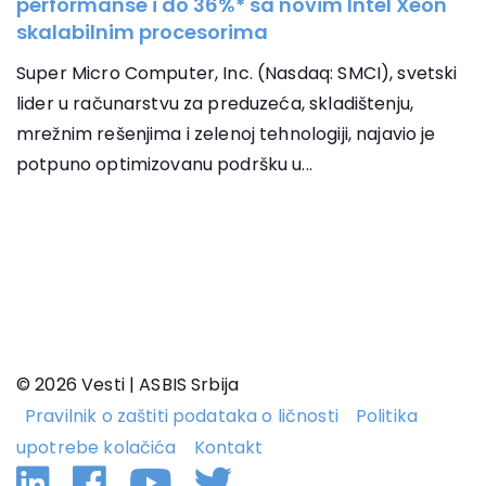
performanse i do 36%* sa novim Intel Xeon
skalabilnim procesorima
Super Micro Computer, Inc. (Nasdaq: SMCI), svetski
lider u računarstvu za preduzeća, skladištenju,
mrežnim rešenjima i zelenoj tehnologiji, najavio je
potpuno optimizovanu podršku u...
© 2026 Vesti | ASBIS Srbija
Pravilnik o zaštiti podataka o ličnosti
Politika
upotrebe kolačića
Kontakt
Linkedin
Facebook
YouTube
Twitter