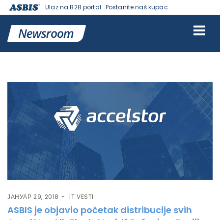
Ulaz na B2B portal
Postanite naš kupac
Ознака:
ACCELSTOR
ЈАНУАР 29, 2018
IT VESTI
ASBIS je objavio početak distribucije svih