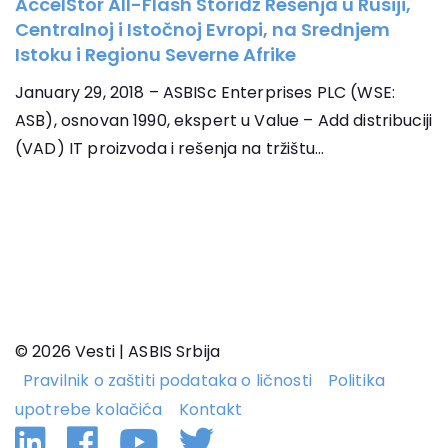
AccelStor All-Flash Storidž Rešenja u Rusiji,
Centralnoj i Istočnoj Evropi, na Srednjem
Istoku i Regionu Severne Afrike
January 29, 2018 – ASBISc Enterprises PLC (WSE:
ASB), osnovan 1990, ekspert u Value – Add distribuciji
(VAD) IT proizvoda i rešenja na tržištu...
© 2026 Vesti | ASBIS Srbija
Pravilnik o zaštiti podataka o ličnosti
Politika
upotrebe kolačića
Kontakt
Linkedin
Facebook
YouTube
Twitter