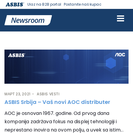
Ulaz na B2B portal
Postanite naš kupac
Ознака:
AOC
МАРТ 23, 2021
ASBIS VESTI
ASBIS Srbija – Vaš novi AOC distributer
AOC je osnovan 1967. godine. Od prvog dana
kompanija zadržava fokus na displej tehnologiji i
neprestano inovira na ovom polju, a uvek sa istim...