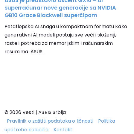
ASUS je predstavio Ascent GX10 – AI
superračunar nove generacije sa NVIDIA
GB10 Grace Blackwell superčipom
Petaflopska AI snaga u kompaktnom formatu Kako
generativni AI modeli postaju sve veći i složeniji,
raste i potreba za memorijskim i računarskim
resursima. ASUS...
© 2026 Vesti | ASBIS Srbija
Pravilnik o zaštiti podataka o ličnosti
Politika
upotrebe kolačića
Kontakt