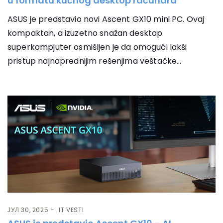
u formatu kućnog desktop računara
ASUS je predstavio novi Ascent GX10 mini PC. Ovaj
kompaktan, a izuzetno snažan desktop
superkompjuter osmišljen je da omogući lakši
pristup najnaprednijim rešenjima veštačke...
ЈУЛ 30, 2025
IT VESTI