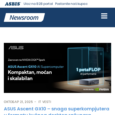
Ulaz na B2B portal
Postanite naš kupac
Ознака:
Ascent GX10
ОКТОБАР 21, 2025
IT VESTI
ASUS Ascent GX10 – snaga superkompjutera