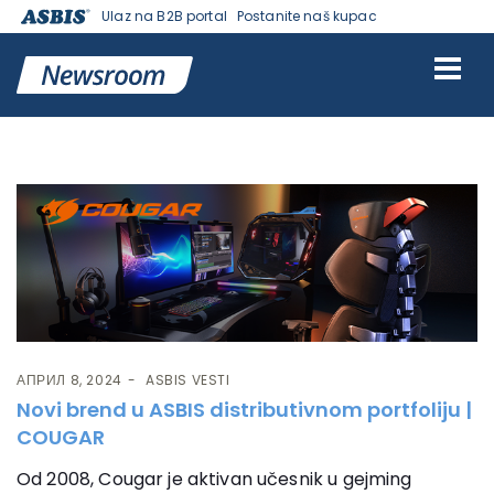
Ulaz na B2B portal
Postanite naš kupac
Ознака:
Cougar
АПРИЛ 8, 2024
ASBIS VESTI
Novi brend u ASBIS distributivnom portfoliju |
COUGAR
Od 2008, Cougar je aktivan učesnik u gejming