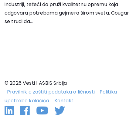
industriji, težeći da pruži kvalitetnu opremu koja
odgovara potrebama gejmera širom sveta. Cougar
se trudi da...
© 2026 Vesti | ASBIS Srbija
Pravilnik o zaštiti podataka o ličnosti
Politika
upotrebe kolačića
Kontakt
Linkedin
Facebook
YouTube
Twitter