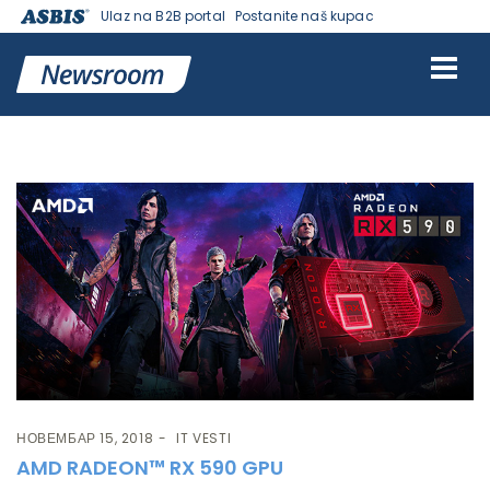
Ulaz na B2B portal
Postanite naš kupac
Ознака:
Graphics Card
НОВЕМБАР 15, 2018
IT VESTI
AMD RADEON™ RX 590 GPU