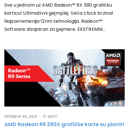
Sve u jednom uz AMD Radeon™ RX 590 grafičku
karticu! Ultimativni gejmplej. Veća clock brzina1.
Najsavremenija 12nm tehnologija. Radeon™
Software dizajniran za gejmere. EKSTREMNI...
ОКТОБАР 30, 2013
IT VESTI
AMD Radeon R9 290X grafičke karte su pioniri