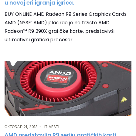
u novoj eri igranja igrica.
BUY ONLINE AMD Radeon R9 Series Graphics Cards
AMD (NYSE: AMD) plasirao je na tržište AMD
Radeon™ R9 290X grafičke karte, predstavivši
ultimativni grafički procesor...
ОКТОБАР 21, 2013
IT VESTI
AMD predstavlja R9 seriju grafičkih karti