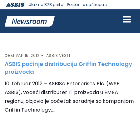
Ulaz na B2B portal
Postanite naš kupac
Ознака:
Griffin
ФЕБРУАР 15, 2012
ASBIS VESTI
ASBIS počinje distribuciju Griffin Technology
proizvoda
10. februar 2012 – ASBISc Enterprises Plc. (WSE:
ASBIS), vodeći distributer IT proizvoda u EMEA
regionu, objavio je početak saradnje sa kompanijom
Griffin Technology,...