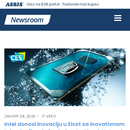
Ulaz na B2B portal
Postanite naš kupac
Ознака:
NETWORK
ЈАНУАР 29, 2020
IT VESTI
Intel donosi inovaciju u život sa inovativnom