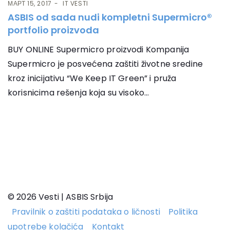
МАРТ 15, 2017
IT VESTI
ASBIS od sada nudi kompletni Supermicro®
portfolio proizvoda
BUY ONLINE Supermicro proizvodi Kompanija
Supermicro je posvećena zaštiti životne sredine
kroz inicijativu “We Keep IT Green” i pruža
korisnicima rešenja koja su visoko...
© 2026 Vesti | ASBIS Srbija
Pravilnik o zaštiti podataka o ličnosti
Politika
upotrebe kolačića
Kontakt