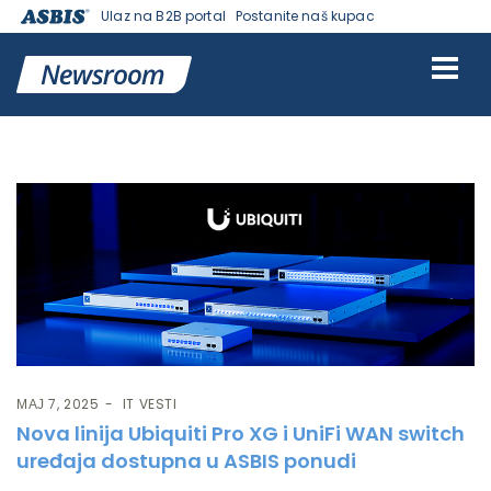
Ulaz na B2B portal
Postanite naš kupac
Ознака:
Pro XG
МАЈ 7, 2025
IT VESTI
Nova linija Ubiquiti Pro XG i UniFi WAN switch
uređaja dostupna u ASBIS ponudi