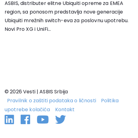
ASBIS, distributer elitne Ubiquiti opreme za EMEA
region, sa ponosom predstavlja nove generacije
Ubiquiti mrežnih switch-eva za poslovnu upotrebu.
Novi Pro XG i UniFi...
© 2026 Vesti | ASBIS Srbija
Pravilnik o zaštiti podataka o ličnosti
Politika
upotrebe kolačića
Kontakt
Linkedin
Facebook
YouTube
Twitter