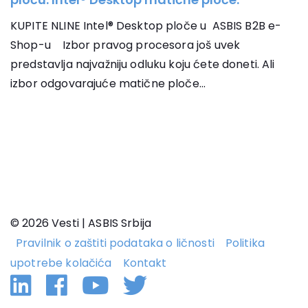
KUPITE NLINE Intel® Desktop ploče u ASBIS B2B e-
Shop-u Izbor pravog procesora još uvek
predstavlja najvažniju odluku koju ćete doneti. Ali
izbor odgovarajuće matične ploče...
© 2026 Vesti | ASBIS Srbija
Pravilnik o zaštiti podataka o ličnosti
Politika
upotrebe kolačića
Kontakt
Linkedin
Facebook
YouTube
Twitter