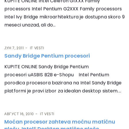
KUPITE ONLINE Intel Celeron G1XXX Family
processors Intel Pentium G2XXX Family processors
Intel Ivy Bridge mikroarhitektura je dostupna skoro 9
meseci unazad, ali do...
ЈУН 7, 2011
IT VESTI
Sandy Bridge Pentium procesori
KUPITE ONLINE Sandy Bridge Pentium
procesori uASBIS B2B e-Shopu Intel Pentium
porodica procesora bazirana na Intel Sandy Bridge
platformi je pravi izbor za idealan desktop sistem....
АВГУСТ 16, 2010
IT VESTI
Moćan procesor zahteva moćnu matičnu
ploču. Intel® Desktop matične ploče.