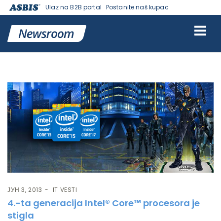
Ulaz na B2B portal
Postanite naš kupac
Ознака:
procesor
ЈУН 3, 2013
IT VESTI
4.-ta generacija Intel® Core™ procesora je
stigla