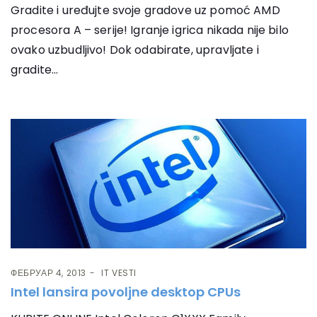
Gradite i uređujte svoje gradove uz pomoć AMD
procesora A – serije! Igranje igrica nikada nije bilo
ovako uzbudljivo! Dok odabirate, upravljate i
gradite...
ФЕБРУАР 4, 2013
IT VESTI
Intel lansira povoljne desktop CPUs