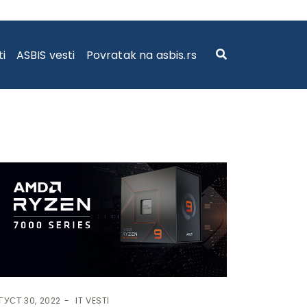
ti
ASBIS vesti
Povratak na asbis.rs
ГУСТ 30, 2022
IT VESTI