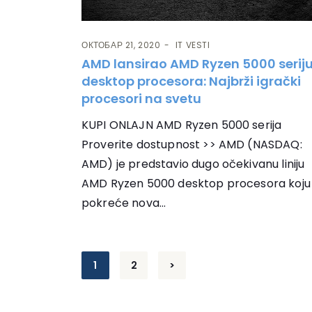
ОКТОБАР 21, 2020
IT VESTI
AMD lansirao AMD Ryzen 5000 serij
desktop procesora: Najbrži igrački
procesori na svetu
KUPI ONLAJN AMD Ryzen 5000 serija
Proverite dostupnost >> AMD (NASDAQ:
AMD) je predstavio dugo očekivanu liniju
AMD Ryzen 5000 desktop procesora koju
pokreće nova...
Пагинација
1
2
>
чланака