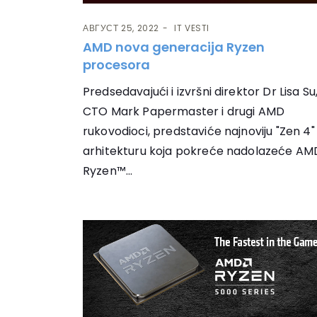
АВГУСТ 25, 2022
IT VESTI
AMD nova generacija Ryzen
procesora
Predsedavajući i izvršni direktor Dr Lisa Su
CTO Mark Papermaster i drugi AMD
rukovodioci, predstaviće najnoviju "Zen 4"
arhitekturu koja pokreće nadolazeće AM
Ryzen™...