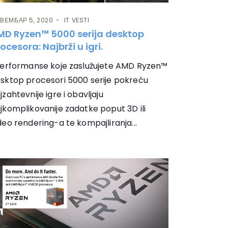
ВЕМБАР 5, 2020
IT VESTI
MD Ryzen™ 5000 serija desktop
ocesora: Najbrži u igri.
rformanse koje zaslužujete AMD Ryzen™
sktop procesori 5000 serije pokreću
jzahtevnije igre i obavljaju
jkomplikovanije zadatke poput 3D ili
deo rendering-a te kompajliranja...