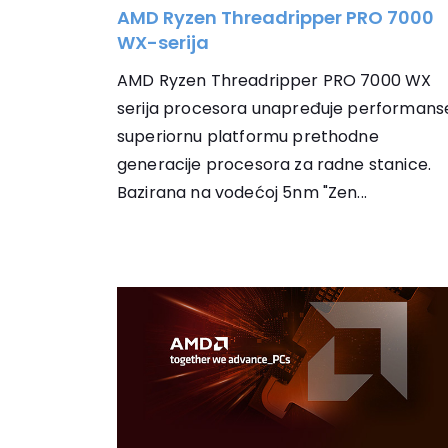
AMD Ryzen Threadripper PRO 7000
WX-serija
AMD Ryzen Threadripper PRO 7000 WX
serija procesora unapređuje performanse
superiornu platformu prethodne
generacije procesora za radne stanice.
Bazirana na vodećoj 5nm "Zen...