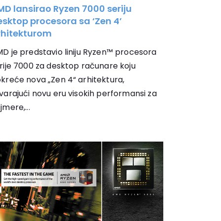
MD lansirao Ryzen 7000 seriju
sktop procesora sa ‘Zen 4’
rhitekturom
D je predstavio liniju Ryzen™ procesora
rije 7000 za desktop računare koju
kreće nova „Zen 4“ arhitektura,
varajući novu eru visokih performansi za
jmere,...