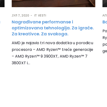
ЈУЛ 7, 2020
IT VESTI
АП
u
Nagrađivane performanse i
B
optimizovana tehnologija. Za igrače.
Po
Za kreativce. Za svakoga.
Ry
AMD je najavio tri nova dodatka u porodicu
po
procesora – AMD Ryzen™ treće generacije
ge
– AMD Ryzen™ 9 3900XT, AMD Ryzen™ 7
3800XT i...