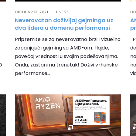
ОКТОБАР 13, 2021
IT VESTI
НО
Neverovatan doživljaj gejminga uz
A
dva lidera u domenu performansi
pr
,
Pripremite se za neverovatno brzi i vizuelno
Pe
zapanjujući gejming sa AMD-om. Hajde,
de
povećaj vrednosti u svojim podešavanjima.
na
D
Onda, zastani na trenutak! Doživi vrhunske
na
performanse...
vi