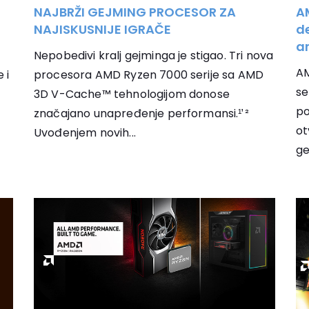
NAJBRŽI GEJMING PROCESOR ZA
A
NAJISKUSNIJE IGRAČE
de
a
Nepobedivi kralj gejminga je stigao. Tri nova
AM
 i
procesora AMD Ryzen 7000 serije sa AMD
se
3D V-Cache™ tehnologijom donose
po
značajano unapređenje performansi.¹̛ ²
ot
Uvođenjem novih...
ge