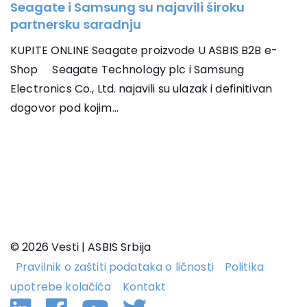
Seagate i Samsung su najavili široku
partnersku saradnju
KUPITE ONLINE Seagate proizvode U ASBIS B2B e-
Shop Seagate Technology plc i Samsung
Electronics Co., Ltd. najavili su ulazak i definitivan
dogovor pod kojim...
© 2026 Vesti | ASBIS Srbija
Pravilnik o zaštiti podataka o ličnosti
Politika
upotrebe kolačića
Kontakt
Linkedin
Facebook
YouTube
Twitter