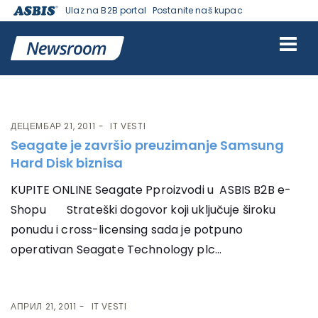
Ulaz na B2B portal
Postanite naš kupac
Ознака:
Samsung
ДЕЦЕМБАР 21, 2011
IT VESTI
Seagate je završio preuzimanje Samsung
Hard Disk biznisa
KUPITE ONLINE Seagate Pproizvodi u ASBIS B2B e-
Shopu Strateški dogovor koji uključuje široku
ponudu i cross-licensing sada je potpuno
operativan Seagate Technology plc...
АПРИЛ 21, 2011
IT VESTI