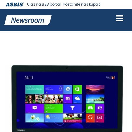
Ulaz na B2B portal
Postanite naš kupac
Ознака:
Tablet